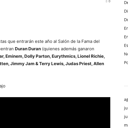
0
D
D
Do
En
En
stas que entrarán este año al Salón de la Fama del
Es
cuentran
Duran Duran
(quienes además ganaron
No
r, Eminem, Dolly Parton, Eurythmics, Lionel Richie,
P
tten, Jimmy Jam & Terry Lewis, Judas Priest, Allen
ajo
a
ju
ju
m