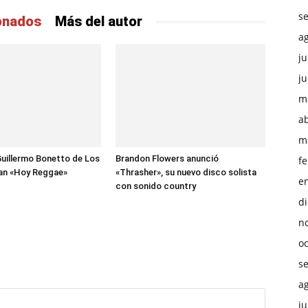
s
ionados
Más del autor
a
ju
ju
m
ab
m
uillermo Bonetto de Los
Brandon Flowers anunció
f
zan «Hoy Reggae»
«Thrasher», su nuevo disco solista
e
con sonido country
d
n
o
s
a
ju