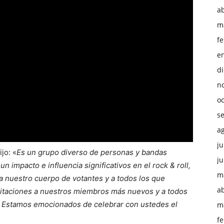
ab
m
f
e
d
n
o
s
a
ju
jo: «
Es un grupo diverso de personas y bandas
ju
 impacto e influencia significativos en el rock & roll,
m
a nuestro cuerpo de votantes y a todos los que
ab
citaciones a nuestros miembros más nuevos y a todos
uí. Estamos emocionados de celebrar con ustedes el
m
f