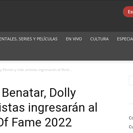
Es
TALES, SERIES Y PELÍCULAS
EN VIVO
CULTURA
ESPECIA
 Parton y más artistas ingresarán al Rock...
Benatar, Dolly
istas ingresarán al
C
 Of Fame 2022
C