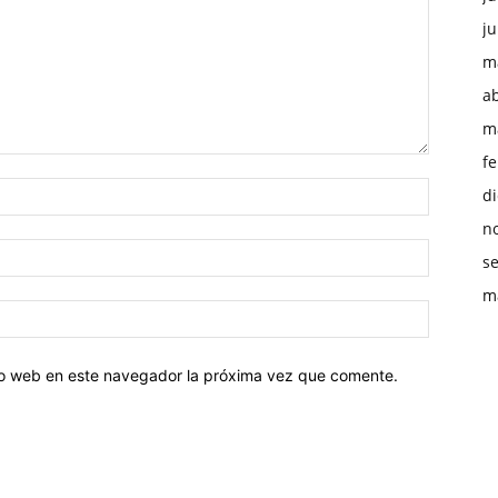
ju
m
ab
m
f
d
n
s
m
tio web en este navegador la próxima vez que comente.