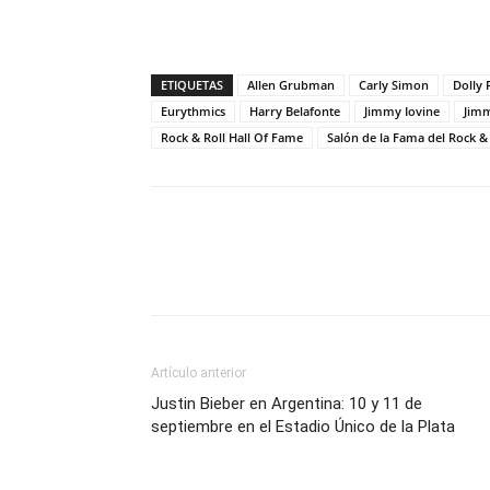
ETIQUETAS
Allen Grubman
Carly Simon
Dolly 
Eurythmics
Harry Belafonte
Jimmy Iovine
Jimm
Rock & Roll Hall Of Fame
Salón de la Fama del Rock & 
Artículo anterior
Justin Bieber en Argentina: 10 y 11 de
septiembre en el Estadio Único de la Plata