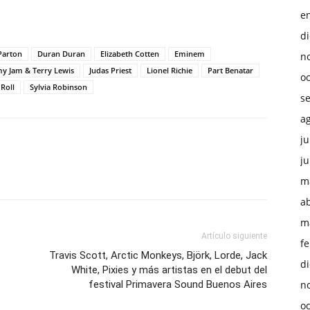
e
d
Parton
Duran Duran
Elizabeth Cotten
Eminem
n
y Jam & Terry Lewis
Judas Priest
Lionel Richie
Part Benatar
o
Roll
Sylvia Robinson
s
a
ju
ju
m
ab
m
Artículo siguiente
f
Travis Scott, Arctic Monkeys, Björk, Lorde, Jack
d
White, Pixies y más artistas en el debut del
festival Primavera Sound Buenos Aires
n
o