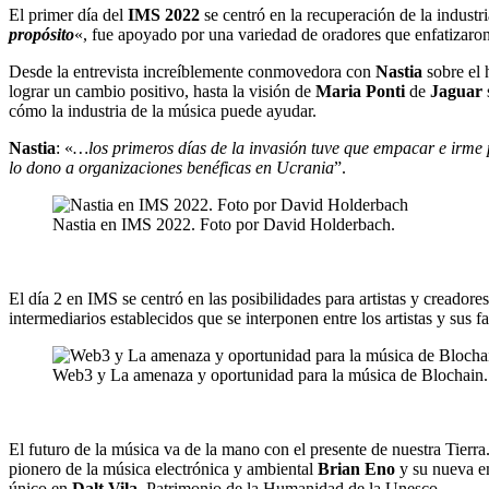
El primer día del
IMS 2022
se centró en la recuperación de la industr
propósito
«, fue apoyado por una variedad de oradores que enfatizaron 
Desde la entrevista increíblemente conmovedora con
Nastia
sobre el 
lograr un cambio positivo, hasta la visión de
Maria Ponti
de
Jaguar
cómo la industria de la música puede ayudar.
Nastia
: «
…los primeros días de la invasión tuve que empacar e irme p
lo dono a organizaciones benéficas en Ucrania
”.
Nastia en IMS 2022. Foto por David Holderbach.
El día 2 en IMS se centró en las posibilidades para artistas y creador
intermediarios establecidos que se interponen entre los artistas y sus f
Web3 y La amenaza y oportunidad para la música de Blochain
El futuro de la música va de la mano con el presente de nuestra Tierra.
pionero de la música electrónica y ambiental
Brian Eno
y su nueva 
único en
Dalt Vila
, Patrimonio de la Humanidad de la Unesco.