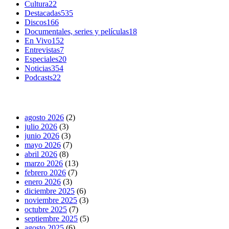
Cultura
22
Destacadas
535
Discos
166
Documentales, series y películas
18
En Vivo
152
Entrevistas
7
Especiales
20
Noticias
354
Podcasts
22
agosto 2026
(2)
julio 2026
(3)
junio 2026
(3)
mayo 2026
(7)
abril 2026
(8)
marzo 2026
(13)
febrero 2026
(7)
enero 2026
(3)
diciembre 2025
(6)
noviembre 2025
(3)
octubre 2025
(7)
septiembre 2025
(5)
agosto 2025
(6)