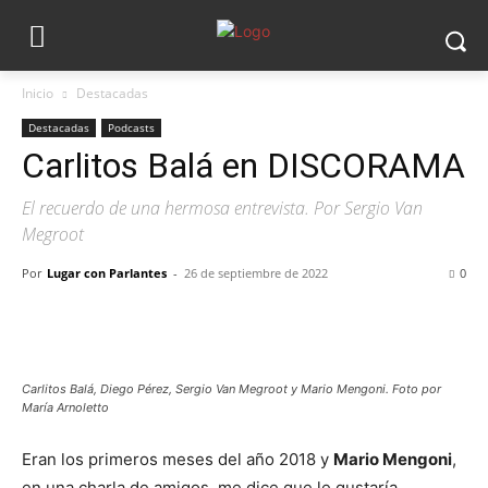
Inicio
Destacadas
Destacadas
Podcasts
Carlitos Balá en DISCORAMA
El recuerdo de una hermosa entrevista. Por Sergio Van
Megroot
Por
Lugar con Parlantes
-
26 de septiembre de 2022
0
Carlitos Balá, Diego Pérez, Sergio Van Megroot y Mario Mengoni. Foto por
María Arnoletto
Eran los primeros meses del año 2018 y
Mario Mengoni
,
en una charla de amigos, me dice que le gustaría