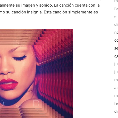
m
calmente su imagen y sonido. La canción cuenta con la
f
mo su canción insignia. Esta canción simplemente es
e
d
n
o
s
a
ju
ju
m
ab
m
f
d