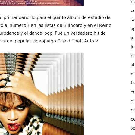
n
o
el primer sencillo para el quinto álbum de estudio de
s
zó el número 1 en las listas de Billboard y en el Reino
a
Eurodance y el dance-pop. Fue un verdadero hit de
ju
onora del popular videojuego Grand Theft Auto V.
ju
m
ab
m
f
e
d
n
o
s