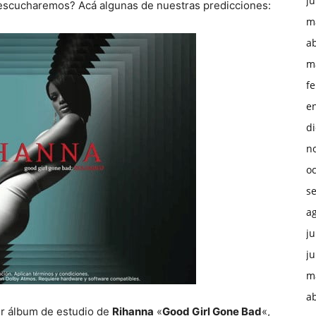
ju
escucharemos? Acá algunas de nuestras predicciones:
m
ab
m
f
e
d
n
o
s
a
ju
ju
m
ab
cer álbum de estudio de
Rihanna
«
Good Girl Gone Bad
«,