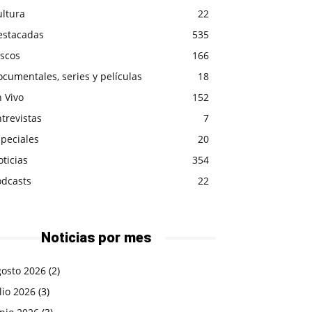
ultura
22
estacadas
535
iscos
166
cumentales, series y películas
18
 Vivo
152
trevistas
7
peciales
20
ticias
354
odcasts
22
Noticias por mes
gosto 2026
(2)
lio 2026
(3)