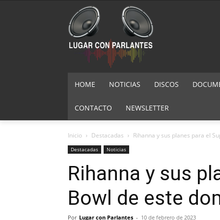
HOME
NOTICIAS
DISCOS
DOCUMEN
CONTACTO
NEWSLETTER
Inicio
Destacadas
Rihanna y sus planes para el S
Destacadas
Noticias
Rihanna y sus pl
Bowl de este do
Por
Lugar con Parlantes
-
10 de febrero de 2023