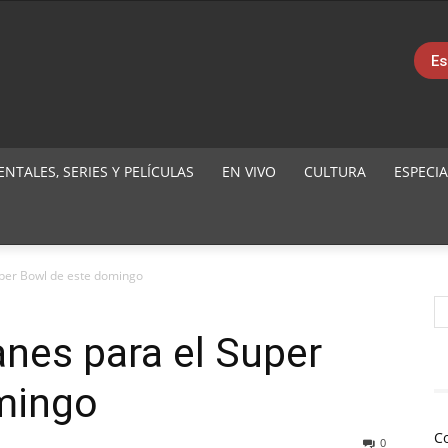
Es
TALES, SERIES Y PELÍCULAS
EN VIVO
CULTURA
ESPECIA
uper Bowl de este domingo
anes para el Super
mingo
C
0