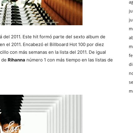
a
ju
ju
m
del 2011. Este hit formó parte del sexto album de
ab
 en el 2011. Encabezó el Billboard Hot 100 por diez
m
illo con más semanas en la lista del 2011. De igual
f
o de
Rihanna
número 1 con más tiempo en las listas de
d
n
s
m