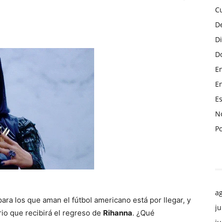
C
D
D
Do
En
En
Es
No
P
a
ra los que aman el fútbol americano está por llegar, y
ju
io que recibirá el regreso de
Rihanna
. ¿Qué