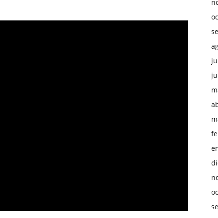
n
o
s
a
ju
ju
m
ab
m
f
e
d
n
o
s