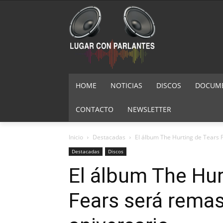
HOME
NOTICIAS
DISCOS
DOCUMEN
CONTACTO
NEWSLETTER
Inicio
Destacadas
El álbum The Hurting de Tears F
Destacadas
Discos
El álbum The Hur
Fears será remas