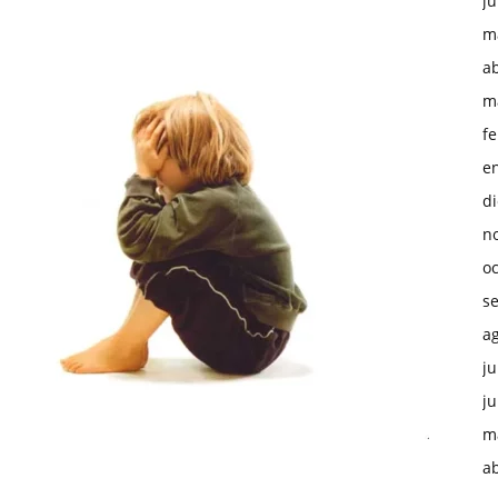
ju
m
ab
m
f
e
d
n
o
s
a
ju
ju
m
ab