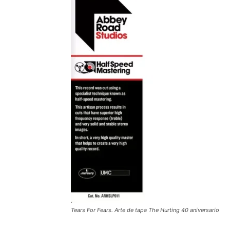
Tears For Fears. Arte de tapa The Hurting 40 aniversario