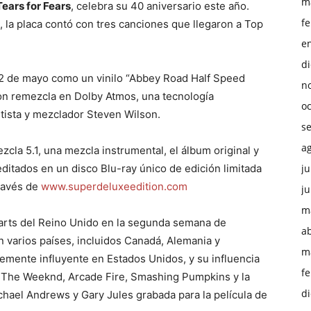
m
Tears for Fears
, celebra su 40 aniversario este año.
f
 la placa contó con tres canciones que llegaron a Top
e
d
l 12 de mayo como un vinilo “Abbey Road Half Speed
n
on remezcla en Dolby Atmos, una tecnología
o
tista y mezclador Steven Wilson.
s
a
cla 5.1, una mezcla instrumental, el álbum original y
ditados en un disco Blu-ray único de edición limitada
ju
ravés de
www.superdeluxeedition.com
ju
m
harts del Reino Unido en la segunda semana de
ab
 varios países, incluidos Canadá, Alemania y
m
lemente influyente en Estados Unidos, y su influencia
f
o The Weeknd, Arcade Fire, Smashing Pumpkins y la
d
chael Andrews y Gary Jules grabada para la película de