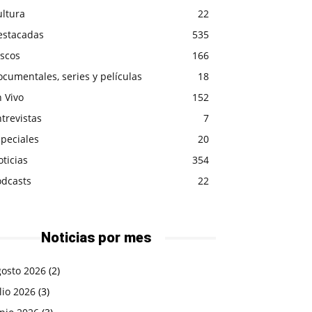
ultura
22
estacadas
535
iscos
166
cumentales, series y películas
18
 Vivo
152
trevistas
7
peciales
20
ticias
354
odcasts
22
Noticias por mes
gosto 2026
(2)
lio 2026
(3)