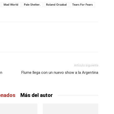
Mad World
Pale Shelter.
Roland Orzabal
Tears For Fears
Artículo siguiente
on
Flume llega con un nuevo show a la Argentina
ionados
Más del autor