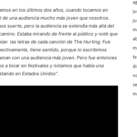
a
tamos en los últimos dos años, cuando tocamos en
ju
l de una audiencia mucho más joven que nosotros.
ju
os suerte, pero la audiencia se extendía más allá del
m
l camino. Estaba mirando de frente al público y noté que
ab
an las letras de cada canción de The Hurting. Fue
m
ectivamente, tiene sentido, porque lo escribimos
f
uenan con una audiencia más joven. Pero fue entonces
a tocar en festivales y notamos que había una
d
stando en Estados Unidos”.
n
s
m