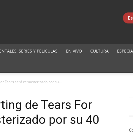
Es
TALES, SERIES Y PELÍCULAS
EN VIVO
CULTURA
ESPECIA
or Fears será remasterizado por su...
ting de Tears For
terizado por su 40
C