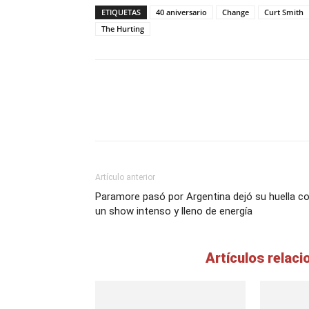
ETIQUETAS
40 aniversario
Change
Curt Smith
The Hurting
Artículo anterior
Paramore pasó por Argentina dejó su huella c
un show intenso y lleno de energía
Artículos relac