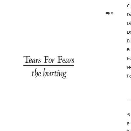
C
0
D
D
Do
En
En
Es
No
P
a
ju