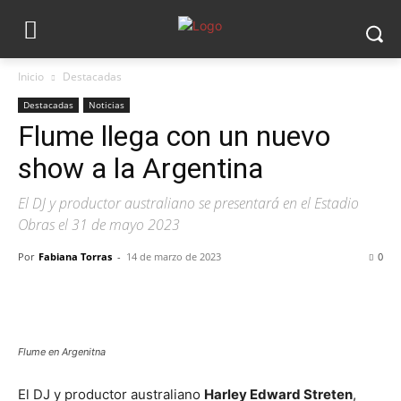
Inicio
Destacadas
Destacadas
Noticias
Flume llega con un nuevo
show a la Argentina
El DJ y productor australiano se presentará en el Estadio
Obras el 31 de mayo 2023
Por
Fabiana Torras
-
14 de marzo de 2023
0
Flume en Argenitna
El DJ y productor australiano
Harley Edward Streten
,