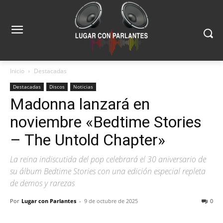
Inicio
Destacadas
Destacadas
Discos
Noticias
Madonna lanzará en
noviembre «Bedtime Stories
– The Untold Chapter»
La reina indiscutida del pop celebrará el 30 aniversario de
su álbum Bedtime Stories con una edición especial repleta
de demos y rarezas
Por
Lugar con Parlantes
-
9 de octubre de 2025
0