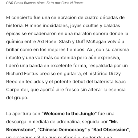
GNR Press Buenos Aires. Foto por Guns N Roses
El concierto fue una celebración de cuatro décadas de
historia. Himnos inoxidables, joyas ocultas y baladas
épicas se encadenaron en una maratón sonora donde la
química entre Axl Rose, Slash y Duff McKagan volvió a
brillar como en los mejores tiempos. Axl, con su carisma
intacto y una voz más contenida pero aún expresiva,
lideró una banda en excelente forma, respaldada por un
Richard Fortus preciso en guitarra, el histórico Dizzy
Reed en teclados y el potente debut del baterista Isaac
Carpenter, que aportó aire fresco sin alterar la esencia
del grupo.
La apertura con
“Welcome to the Jungle”
fue una
descarga inmediata de adrenalina, seguida por
“Mr.
Brownstone”
,
“Chinese Democracy”
y
“Bad Obsession”
,
un arranque sólido que reafirmó el poder de una