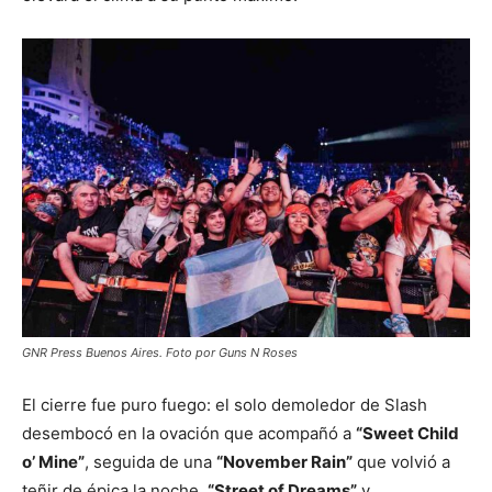
GNR Press Buenos Aires. Foto por Guns N Roses
El cierre fue puro fuego: el solo demoledor de Slash
desembocó en la ovación que acompañó a
“Sweet Child
o’ Mine”
, seguida de una
“November Rain”
que volvió a
teñir de épica la noche.
“Street of Dreams”
y