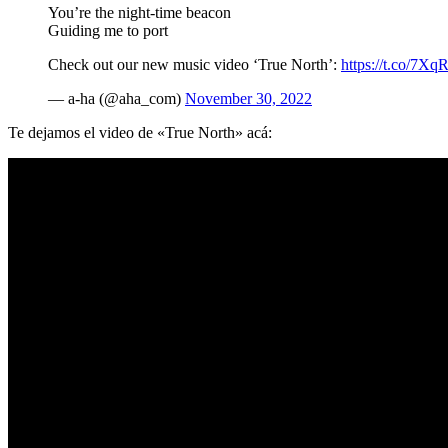
You’re the night-time beacon
Guiding me to port
Check out our new music video ‘True North’:
https://t.co/7
— a-ha (@aha_com)
November 30, 2022
Te dejamos el video de «True North» acá: