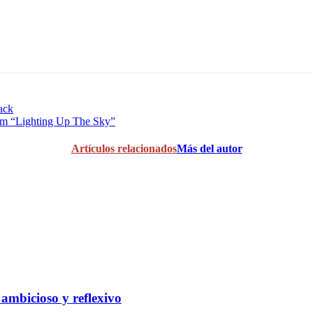
ack
um “Lighting Up The Sky”
Artículos relacionados
Más del autor
 ambicioso y reflexivo