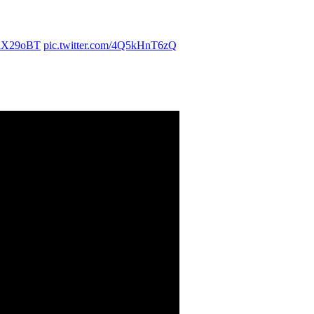
XqRX29oBT
pic.twitter.com/4Q5kHnT6zQ