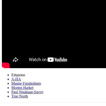
Etiquetas
A-HA
Magne Furuholmen
Morten Harket
Paul Waaktaar-Savoy
True North