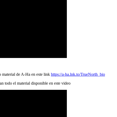
o material de A-Ha en este link
https://a-ha.lnk.to/TrueNorth_bio
n todo el material disponible en este video